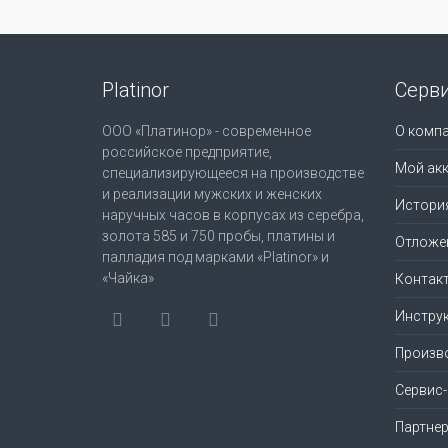
Platinor
Серв
ООО «Платинор» - современное
О комп
российское предприятие,
Мой акк
специализирующееся на производстве
и реализации мужских и женских
Истори
наручных часов в корпусах из серебра,
золота 585 и 750 пробы, платины и
Отложе
палладия под марками «Platinor» и
«Чайка»
Контак
Инструк
Произв
Сервис
Партне