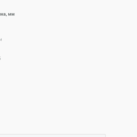
ка, мм
и
5