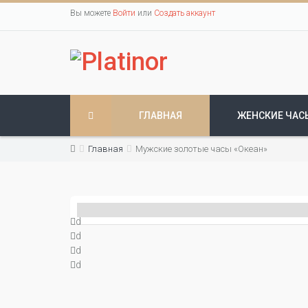
Вы можете
Войти
или
Создать аккаунт
ГЛАВНАЯ
ЖЕНСКИЕ ЧАС
Главная
Мужские золотые часы «Океан»
d
d
d
d