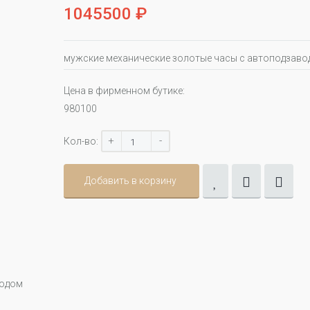
1045500 ₽
мужские механические золотые часы с автоподзав
Цена в фирменном бутике:
980100
+
-
Кол-во:
Добавить в корзину
водом