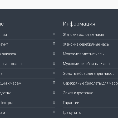
ис
Информация
ании
Женские золотые часы
аунт
Женские серебряные часы
я заказов
Мужские золотые часы
нные товары
Мужские серебряные часы
ты
Золотые браслеты для часов
ции к часам
Серебряные браслеты для час
одство
Заказ и доставка
-Центры
Гарантии
рам
Где купить