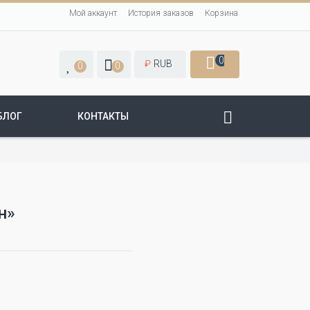
Мой аккаунт
История заказов
Корзина
0
₽
RUB
0
0
БЛОГ
КОНТАКТЫ
н»