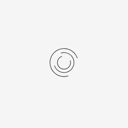
Вставка
Средний ве
без вставки
13,5
Длина, см
от 13 до 19
с. 2000 знаков)