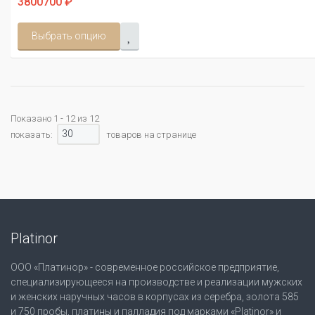
3800700 ₽
Выбрать опцию
Показано 1 - 12 из 12
30
показать:
товаров на странице
Platinor
ООО «Платинор» - современное российское предприятие,
специализирующееся на производстве и реализации мужских
и женских наручных часов в корпусах из серебра, золота 585
и 750 пробы, платины и палладия под марками «Platinor» и