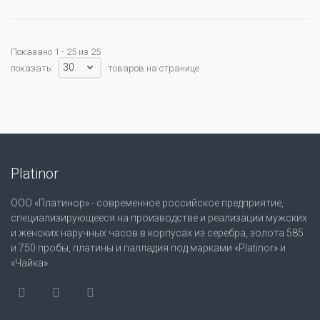
Показано 1 - 25 из 25
30
показать:
товаров на странице
Platinor
ООО «Платинор» - современное российское предприятие,
специализирующееся на производстве и реализации мужских
и женских наручных часов в корпусах из серебра, золота 585
и 750 пробы, платины и палладия под марками «Platinor» и
«Чайка»