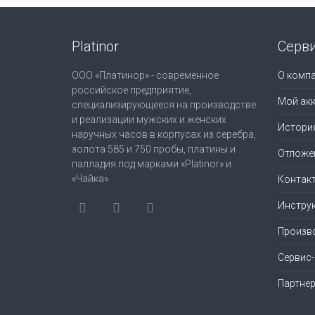
Platinor
Серв
ООО «Платинор» - современное
О комп
российское предприятие,
Мой акк
специализирующееся на производстве
и реализации мужских и женских
Истори
наручных часов в корпусах из серебра,
золота 585 и 750 пробы, платины и
Отложе
палладия под марками «Platinor» и
«Чайка»
Контак
Инструк
Произв
Сервис
Партне