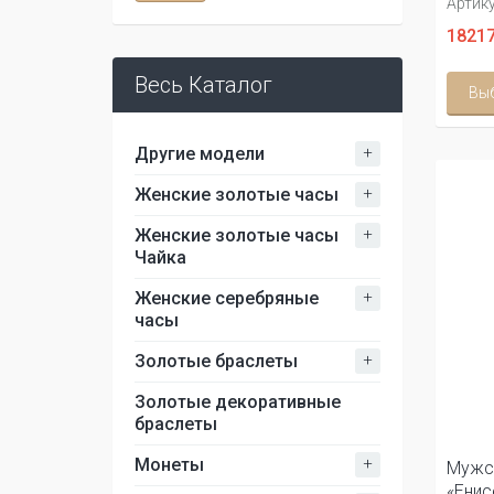
Артику
18217
Весь Каталог
Вы
+
Другие модели
+
Женские золотые часы
+
Женские золотые часы
Чайка
+
Женские серебряные
часы
+
Золотые браслеты
Золотые декоративные
браслеты
+
Монеты
Мужс
«Енис