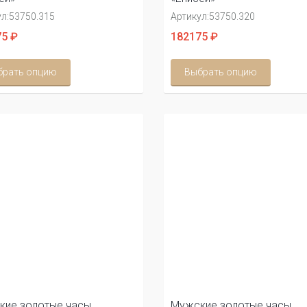
л:
53750.315
Артикул:
53750.320
5 ₽
182175 ₽
брать опцию
Выбрать опцию
кие золотые часы
Мужские золотые часы