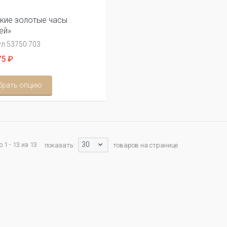
кие золотые часы
ей»
л:
53750.703
5 ₽
брать опцию
30
 1 - 13 из 13
показать:
товаров на странице