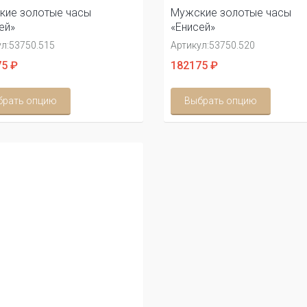
кие золотые часы
Мужские золотые часы
ей»
«Енисей»
л:
53750.515
Артикул:
53750.520
5 ₽
182175 ₽
брать опцию
Выбрать опцию