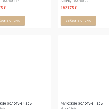
л:
53750.115
Артикул:
53750.220
5 ₽
182175 ₽
брать опцию
Выбрать опцию
кие золотые часы
Мужские золотые часы
ей»
«Енисей»