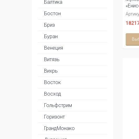
Балтика
«Енис
Бостон
Артику
18217
Бриз
Буран
Вы
Венеция
Витязь
Вихрь
Восток
Восход
Гольфстрим
Горизонт
ГрандМонако