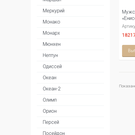
Меркурий
Мужс
«Енис
Монако
Артику
Монарх
18217
Мюнхен
Вы
Нептун
Одиссей
Океан
Показано
Океан-2
Олимп
Орион
Персей
Посейдон