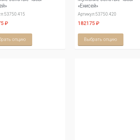
ей»
«Енисей»
л:
53750.415
Артикул:
53750.420
5 ₽
182175 ₽
брать опцию
Выбрать опцию