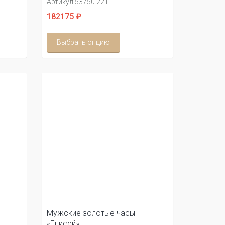
Артикул:
53750.221
182175 ₽
Выбрать опцию
Мужские золотые часы
«Енисей»