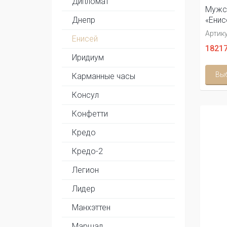
Дипломат
Мужс
Днепр
«Енис
Артику
Енисей
18217
Иридиум
Вы
Карманные часы
Консул
Конфетти
Кредо
Кредо-2
Легион
Лидер
Манхэттен
Маршал