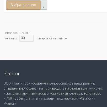
Выбрать опцию
Показано 1 - 9 из 9
30
показать:
товаров на странице
Platinor
ООО «Платинор» - современное российское предприятие,
специализирующееся на производстве и реализации мужских
и женских наручных часов в корпусах из серебра, золота 585
и 750 пробы, платины и палладия под марками «Platinor» и
«Чайка»