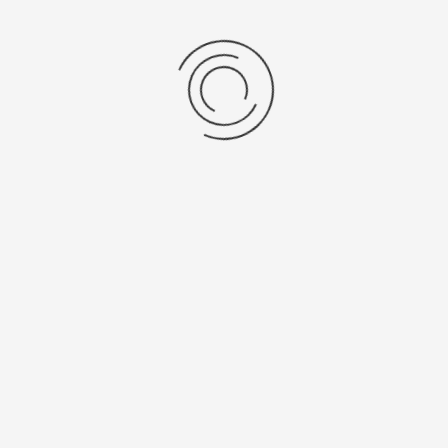
Женские серебряные часы «Клара»
Артикул:
15006.223
56200 ₽
Выбрать опцию