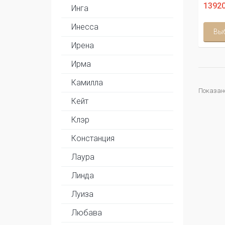
13920
Инга
Инесса
Вы
Ирена
Ирма
Камилла
Показано
Кейт
Клэр
Констанция
Лаура
Линда
Луиза
Любава