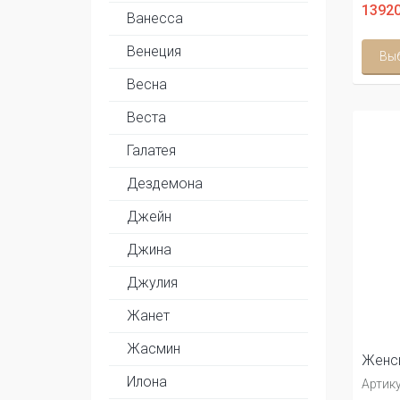
13920
Ванесса
Венеция
Вы
Весна
Веста
Галатея
Дездемона
Джейн
Джина
Джулия
Жанет
Жасмин
Женск
Илона
Артику