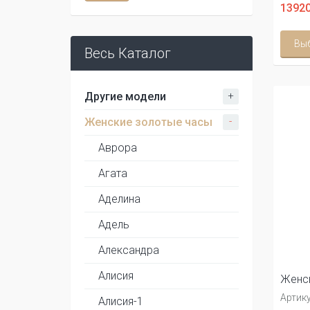
13920
Вы
Весь Каталог
+
Другие модели
-
Женские золотые часы
Аврора
Агата
Аделина
Адель
Александра
Алисия
Женск
Артику
Алисия-1