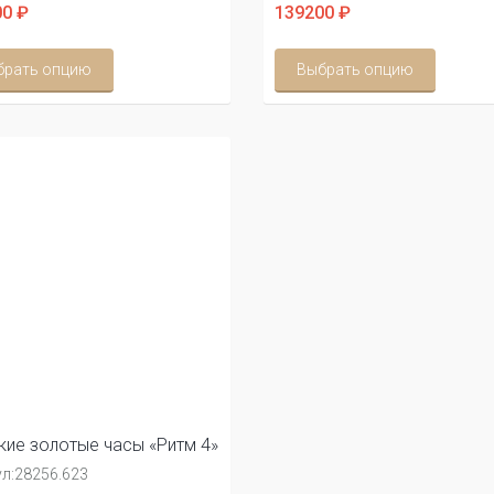
0 ₽
139200 ₽
брать опцию
Выбрать опцию
ие золотые часы «Ритм 4»
л:
28256.623