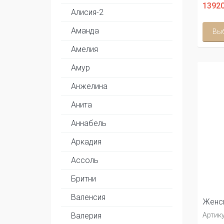
13920
Алисия-2
Аманда
Вы
Амелия
Амур
Анжелина
Анита
Аннабель
Аркадия
Ассоль
Бритни
Валенсия
Женск
Валерия
Артику