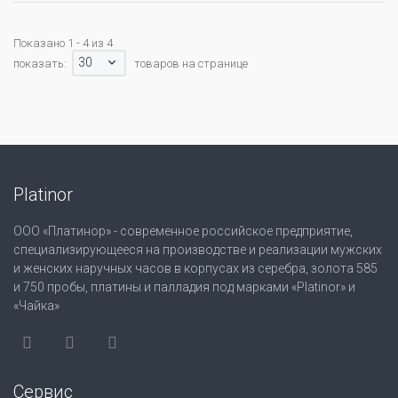
Показано 1 - 4 из 4
30
показать:
товаров на странице
Platinor
ООО «Платинор» - современное российское предприятие,
специализирующееся на производстве и реализации мужских
и женских наручных часов в корпусах из серебра, золота 585
и 750 пробы, платины и палладия под марками «Platinor» и
«Чайка»
Сервис