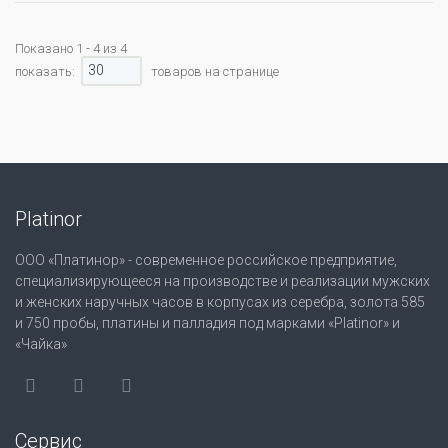
Показано 1 - 4 из 4
30
показать:
товаров на странице
Platinor
ООО «Платинор» - современное российское предприятие,
специализирующееся на производстве и реализации мужских
и женских наручных часов в корпусах из серебра, золота 585
и 750 пробы, платины и палладия под марками «Platinor» и
«Чайка»
Сервис