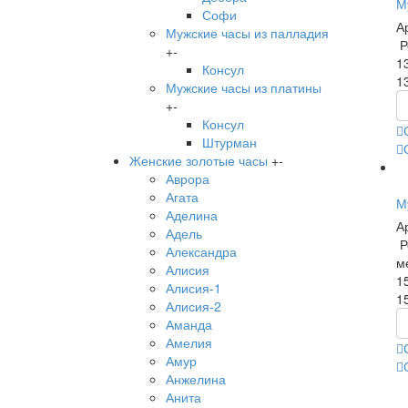
М
Софи
А
Мужские часы из палладия
Р
+
-
1
Консул
1
Мужские часы из платины
+
-
Консул
Штурман
Женские золотые часы
+
-
Аврора
Агата
М
Аделина
А
Адель
Р
Александра
м
Алисия
1
Алисия-1
1
Алисия-2
Аманда
Амелия
Амур
Анжелина
Анита