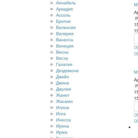
Аннабель
М
Аркадия
А
Ассоль
Р
Бритни
1
Валенсия
1
Валерия
Ванесса
Венеция
Весна
Веста
Галатея
Дездемона
М
Джейн
А
Джина
Р
Джулия
1
Жанет
1
Жасмин
Илона
Инга
Инесса
Ирена
Ирма