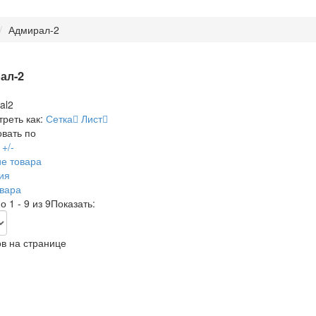
Адмирал-2
ал-2
реть как:
Сетка
Лист
вать по
+/-
е товара
ия
вара
 1 - 9 из 9
Показать:
в на странице