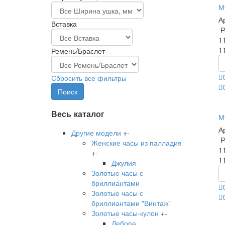
М
А
Вставка
Р
1
1
Ремень/Браслет
Сбросить все фильтры
Весь каталог
М
А
Другие модели
+
-
Р
Женские часы из палладия
1
+
-
1
Джулия
Золотые часы с
бриллиантами
Золотые часы с
бриллиантами "Винтаж"
Золотые часы-кулон
+
-
Дебора