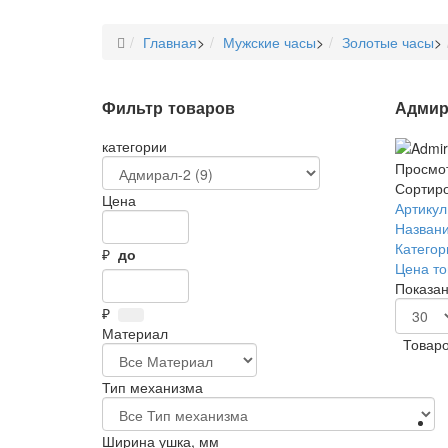
Главная
>
Мужские часы
>
Золотые часы
>
Фильтр товаров
Адмир
категории
Просмот
Сортиро
Цена
Артикул 
Названи
Категор
₽
до
Цена то
Показано
₽
Материал
Товаро
Тип механизма
Ширина ушка, мм