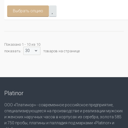
Выбрать опцию
Показано 1 - 10 из 10
30
показать:
товаров на странице
Platinor
ООО «Платинор» - современное российское предприятие,
специализирующееся на производстве и реализации мужских
и женских наручных часов в корпусах из серебра, золота 585
и 750 пробы, платины и палладия под марками «Platinor» и