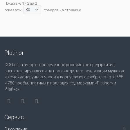
Показано 1 - 2 из 2
30
показать:
товаров на странице
Platinor
ООО «Платинор» - современное российское предприятие,
специализирующееся на производстве и реализации мужских
и женских наручных часов в корпусах из серебра, золота 585
и 750 пробы, платины и палладия под марками «Platinor» и
«Чайка»
Сервис
О компании