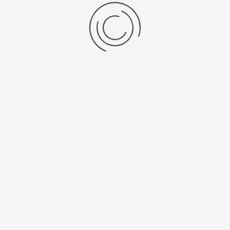
Platinor
ООО «Платинор» - современное российское предприятие,
специализирующееся на производстве и реализации мужских
и женских наручных часов в корпусах из серебра, золота 585
и 750 пробы, платины и палладия под марками «Platinor» и
«Чайка»
Сервис
О компании
Мой аккаунт