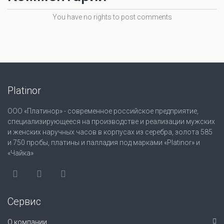
You have no rights to post comments
Platinor
ООО «Платинор» - современное российское предприятие,
специализирующееся на производстве и реализации мужских
и женских наручных часов в корпусах из серебра, золота 585
и 750 пробы, платины и палладия под марками «Platinor» и
«Чайка»
Сервис
О компании