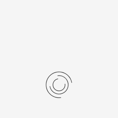
/Браслет
Средний вес, г
льная кожа
22
ензии
дние отзывы
отзывов об этом товаре.
та напишите (краткую) рецензию....(мин. 0, макс. 2000 знаков)
х: Оцените данный товар. Пожалуйста, выберите оценку от 0 (плохо) до 5 (о