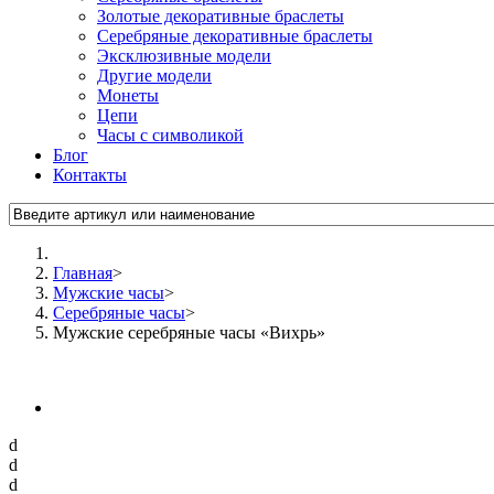
Золотые декоративные браслеты
Серебряные декоративные браслеты
Эксклюзивные модели
Другие модели
Монеты
Цепи
Часы с символикой
Блог
Контакты
Главная
>
Мужские часы
>
Серебряные часы
>
Мужские серебряные часы «Вихрь»
d
d
d