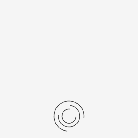
Спецификации
Рецензии
Комментарии
Platinor
ООО «Платинор» - современное российское предприятие,
специализирующееся на производстве и реализации мужских
и женских наручных часов в корпусах из серебра, золота 585
и 750 пробы, платины и палладия под марками «Platinor» и
«Чайка»