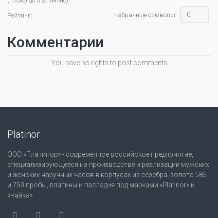
(плохо) до 5 (отлично).
Набранные символы:
Рейтинг:
Комментарии
You have no rights to post comments
Platinor
ООО «Платинор» - современное российское предприятие,
специализирующееся на производстве и реализации мужских
и женских наручных часов в корпусах из серебра, золота 585
и 750 пробы, платины и палладия под марками «Platinor» и
«Чайка»