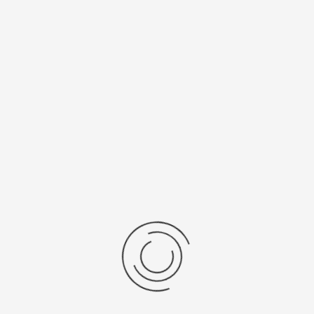
Спецификации
Рецензии
Комментарии
Platinor
ООО «Платинор» - современное российское предприятие,
специализирующееся на производстве и реализации мужских
и женских наручных часов в корпусах из серебра, золота 585
и 750 пробы, платины и палладия под марками «Platinor» и
«Чайка»