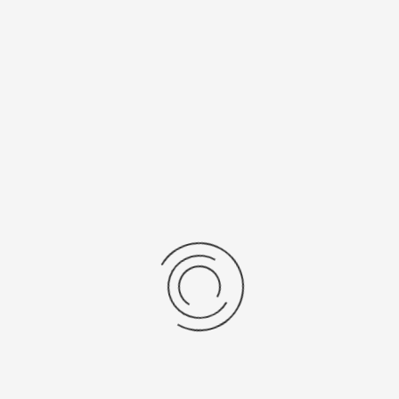
цификации
 ушка, мм
Вставка
фианит
ал
Длина, см
 925
от 13 до 19
ензии
дние отзывы
отзывов об этом товаре.
та напишите (краткую) рецензию....(мин. 0, макс. 2000 знаков)