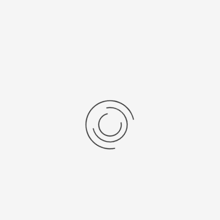
Еще нет отзывов об этом товаре.
Пожалуйста напишите (краткую) рецензию....(мин. 0, макс. 2000
знаков)
Во-первых: Оцените данный товар. Пожалуйста, выберите оценку от 0
(плохо) до 5 (отлично).
Набранные символы:
Рейтинг:
Комментарии
You have no rights to post comments