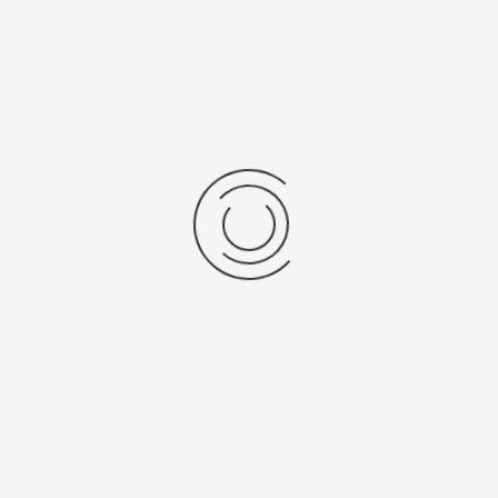
Во-первых: Оцените данный товар. Пожалуйста, выберите оценку от 0
(плохо) до 5 (отлично).
Набранные символы:
Рейтинг:
Комментарии
You have no rights to post comments
Platinor