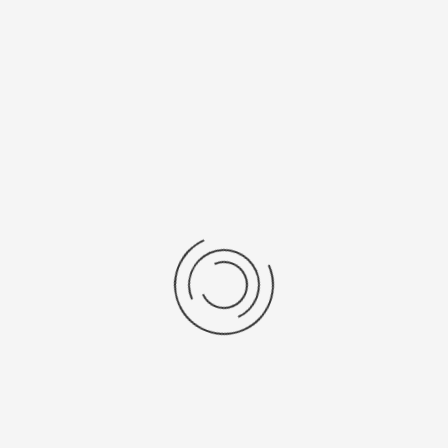
Рецензии
Последние отзывы
Еще нет отзывов об этом товаре.
Пожалуйста напишите (краткую) рецензию....(мин. 0, макс. 2000
знаков)
Во-первых: Оцените данный товар. Пожалуйста, выберите оценку от 0
(плохо) до 5 (отлично).
Набранные символы:
Рейтинг:
Комментарии
You have no rights to post comments