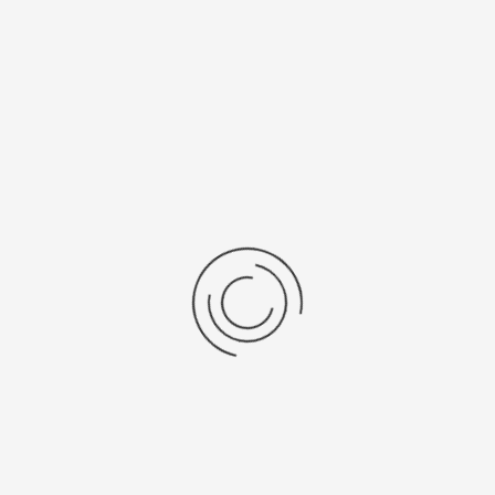
Последние отзывы
Еще нет отзывов об этом товаре.
Пожалуйста напишите (краткую) рецензию....(мин. 0, макс. 2000
знаков)
Во-первых: Оцените данный товар. Пожалуйста, выберите оценку от 0
(плохо) до 5 (отлично).
Набранные символы:
Рейтинг:
Комментарии
You have no rights to post comments