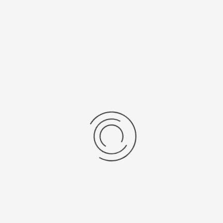
Последние отзывы
Еще нет отзывов об этом товаре.
Пожалуйста напишите (краткую) рецензию....(мин. 0, макс. 2000
знаков)
Во-первых: Оцените данный товар. Пожалуйста, выберите оценку от 0
(плохо) до 5 (отлично).
Набранные символы:
Рейтинг:
Комментарии
You have no rights to post comments