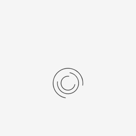
Последние отзывы
Еще нет отзывов об этом товаре.
Пожалуйста напишите (краткую) рецензию....(мин. 0, макс. 2000
знаков)
Во-первых: Оцените данный товар. Пожалуйста, выберите оценку от 0
(плохо) до 5 (отлично).
Набранные символы:
Рейтинг:
Комментарии
You have no rights to post comments