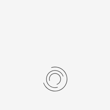
цификации
 ушка, мм
Вставка
без вставки
ал
Длина, см
585
от 13 до 19
ензии
дние отзывы
отзывов об этом товаре.
та напишите (краткую) рецензию....(мин. 0, макс. 2000 знаков)