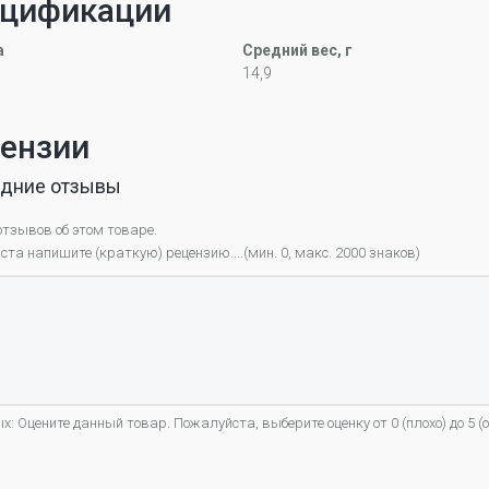
цификации
а
Средний вес, г
14,9
ензии
дние отзывы
отзывов об этом товаре.
та напишите (краткую) рецензию....(мин. 0, макс. 2000 знаков)
х: Оцените данный товар. Пожалуйста, выберите оценку от 0 (плохо) до 5 (о