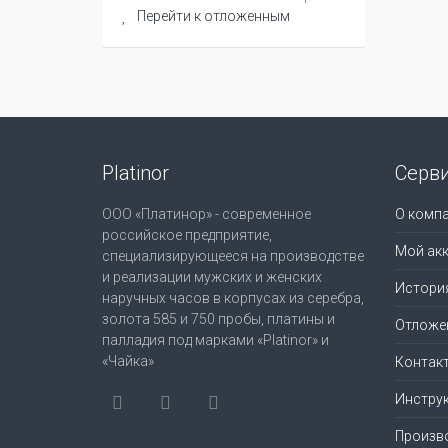
Перейти к отложенным
Platinor
Серв
ООО «Платинор» - современное
О комп
российское предприятие,
Мой акк
специализирующееся на производстве
и реализации мужских и женских
Истори
наручных часов в корпусах из серебра,
золота 585 и 750 пробы, платины и
Отложе
палладия под марками «Platinor» и
«Чайка»
Контак
Инструк
Произв