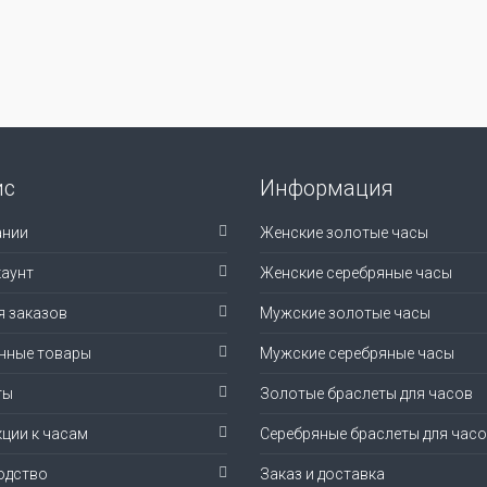
ис
Информация
ании
Женские золотые часы
аунт
Женские серебряные часы
я заказов
Мужские золотые часы
нные товары
Мужские серебряные часы
ты
Золотые браслеты для часов
ции к часам
Серебряные браслеты для час
одство
Заказ и доставка