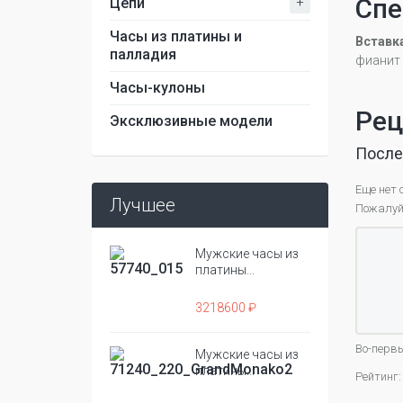
Спе
+
Цепи
Часы из платины и
Вставк
палладия
фианит
Часы-кулоны
Рец
Эксклюзивные модели
После
Еще нет 
Лучшее
Пожалуйс
Мужские часы из
платины...
3218600 ₽
Во-первы
Мужские часы из
платины...
Рейтинг: