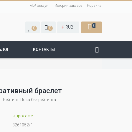
Мой аккаунт
История заказов
Корзина
0
₽
RUB
0
0
БЛОГ
КОНТАКТЫ
ративный браслет
Рейтинг: Пока без рейтинга
в продаже
3261052/1