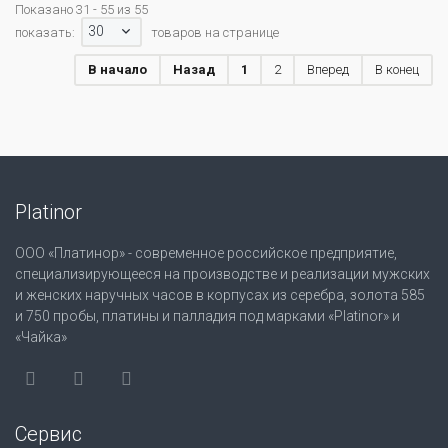
Показано 31 - 55 из 55
30
показать:
товаров на странице
В начало
Назад
1
2
Вперед
В конец
Platinor
ООО «Платинор» - современное российское предприятие,
специализирующееся на производстве и реализации мужских
и женских наручных часов в корпусах из серебра, золота 585
и 750 пробы, платины и палладия под марками «Platinor» и
«Чайка»
Сервис