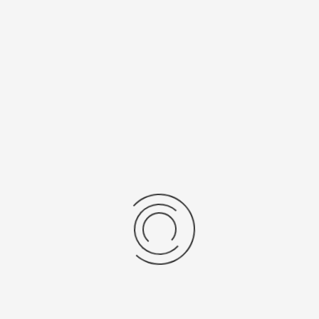
ериал
Калибр механизма
то 585
4S20/1042
рнуться к: Часы-кулоны