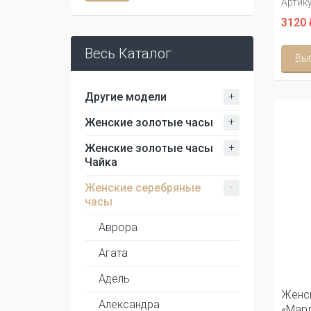
Артику
3120 
Весь Каталог
Вы
+
Другие модели
+
Женские золотые часы
+
Женские золотые часы
Чайка
-
Женские серебряные
часы
Аврора
Агата
Адель
Женс
Александра
«Мар