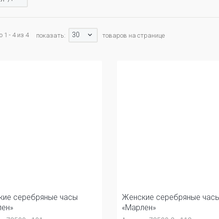
30
1 - 4 из 4
показать:
товаров на странице
кие серебряные часы
Женские серебряные час
лен»
«Марлен»