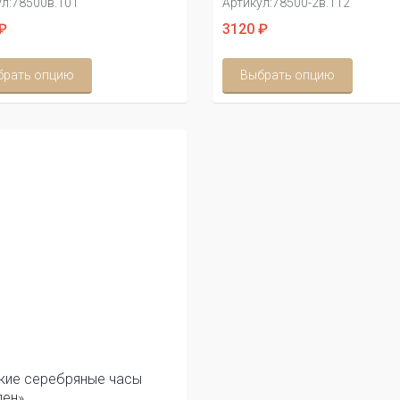
л:
78500в.101
Артикул:
78500-2в.112
₽
3120 ₽
брать опцию
Выбрать опцию
кие серебряные часы
лен»