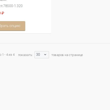
л:
78500-1.320
 ₽
брать опцию
30
1 - 4 из 4
показать:
товаров на странице