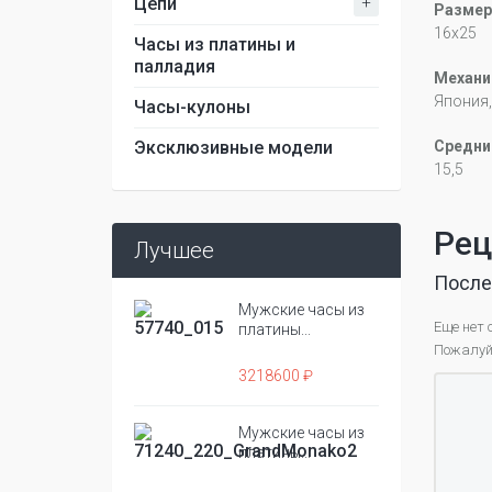
+
Цепи
Размер
16x25
Часы из платины и
палладия
Механи
Япония, 
Часы-кулоны
Эксклюзивные модели
Средний
15,5
Рец
Лучшее
После
Мужские часы из
Еще нет 
платины...
Пожалуйс
3218600 ₽
Мужские часы из
платины...