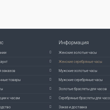
ис
Информация
ании
Женские золотые часы
аунт
Женские серебряные часы
я заказов
Мужские золотые часы
нные товары
Мужские серебряные часы
ты
Золотые браслеты для часов
ции к часам
Серебряные браслеты для час
одство
Заказ и доставка