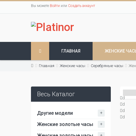
Вы можете
Войти
или
Создать аккаунт
ГЛАВНАЯ
ЖЕНСКИЕ ЧАС
Главная
Женские часы
Серебряные часы
Жен
Весь Каталог
d
d
d
+
Другие модели
d
+
Женские золотые часы
+
Женские золотые часы