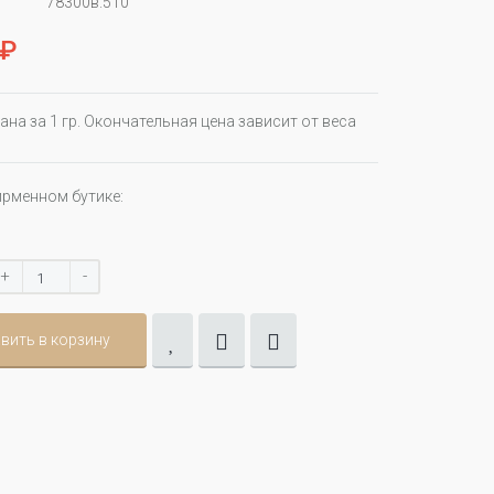
78300в.510
 ₽
ана за 1 гр. Окончательная цена зависит от веса
ирменном бутике:
+
-
вить в корзину