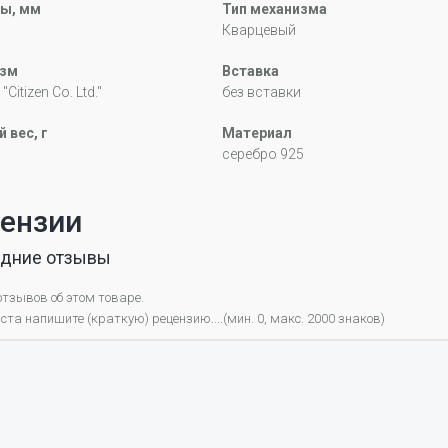
ы, мм
Тип механизма
Кварцевый
зм
Вставка
"Citizen Co. Ltd."
без вставки
 вес, г
Материал
серебро 925
ензии
дние отзывы
отзывов об этом товаре.
та напишите (краткую) рецензию....(мин. 0, макс. 2000 знаков)