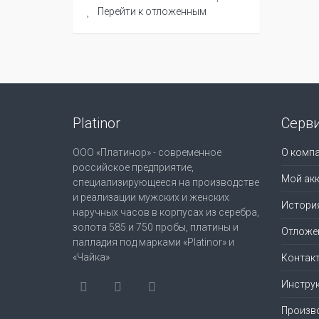
Перейти к отложенным
Platinor
Серв
ООО «Платинор» - современное
О комп
российское предприятие,
Мой акк
специализирующееся на производстве
и реализации мужских и женских
Истори
наручных часов в корпусах из серебра,
золота 585 и 750 пробы, платины и
Отложе
палладия под марками «Platinor» и
«Чайка»
Контак
Инструк
Произв