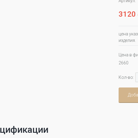
Артикул:
3120
цена указ
изделия.
Цена в ф
2660
Кол-во:
Доба
цификации