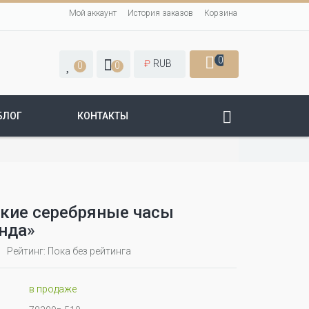
Мой аккаунт
История заказов
Корзина
0
₽
RUB
0
0
БЛОГ
КОНТАКТЫ
кие серебряные часы
нда»
Рейтинг: Пока без рейтинга
в продаже