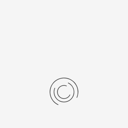
/Браслет
Средний вес, г
льная кожа
11
ензии
дние отзывы
отзывов об этом товаре.
та напишите (краткую) рецензию....(мин. 0, макс. 2000 знаков)
х: Оцените данный товар. Пожалуйста, выберите оценку от 0 (плохо) до 5 (о