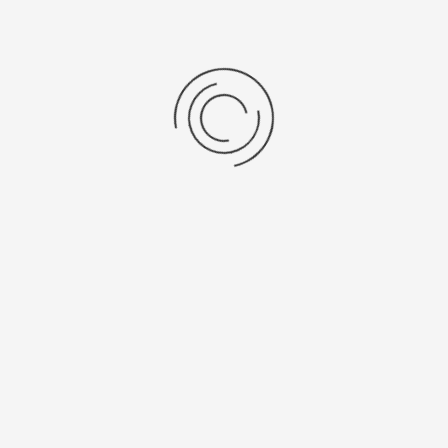
Мужские серебряные часы «Адмирал-2»
Артикул:
57100С.806
327600 ₽
Выбрать опцию