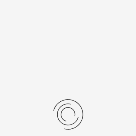
Спецификации
Рецензии
Комментарии
Platinor
ООО «Платинор» - современное российское предприятие,
специализирующееся на производстве и реализации мужских
и женских наручных часов в корпусах из серебра, золота 585
и 750 пробы, платины и палладия под марками «Platinor» и
«Чайка»