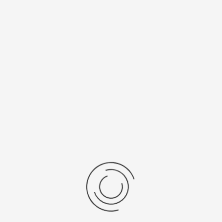
Спецификации
Рецензии
Комментарии
Platinor
ООО «Платинор» - современное российское предприятие,
специализирующееся на производстве и реализации мужских
и женских наручных часов в корпусах из серебра, золота 585
и 750 пробы, платины и палладия под марками «Platinor» и
«Чайка»